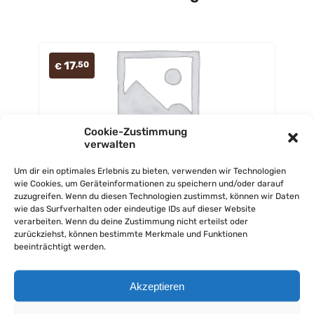
17
,50
€
Cookie-Zustimmung
verwalten
Haussalat
Um dir ein optimales Erlebnis zu bieten, verwenden wir Technologien
Gemischter Salat mit Shrimps, Scampi, Zwiebel und
wie Cookies, um Geräteinformationen zu speichern und/oder darauf
zuzugreifen. Wenn du diesen Technologien zustimmst, können wir Daten
Pizzastangerl
wie das Surfverhalten oder eindeutige IDs auf dieser Website
verarbeiten. Wenn du deine Zustimmung nicht erteilst oder
JETZT BESTELLEN
zurückziehst, können bestimmte Merkmale und Funktionen
beeinträchtigt werden.
Akzeptieren
12
,50
€