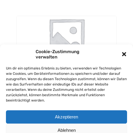
Cookie-Zustimmung
verwalten
Eistee Pfirsich + Einwegpfand 0,25
Um dir ein optimales Erlebnis zu bieten, verwenden wir Technologien
wie Cookies, um Geräteinformationen zu speichern und/oder darauf
zuzugreifen. Wenn du diesen Technologien zustimmst, können wir Daten
3
,25
0,33
€
BESTELLEN
wie das Surfverhalten oder eindeutige IDs auf dieser Website
3
,75
verarbeiten. Wenn du deine Zustimmung nicht erteilst oder
0,50
€
BESTELLEN
zurückziehst, können bestimmte Merkmale und Funktionen
beeinträchtigt werden.
MEHR OPTIONEN
Akzeptieren
Ablehnen