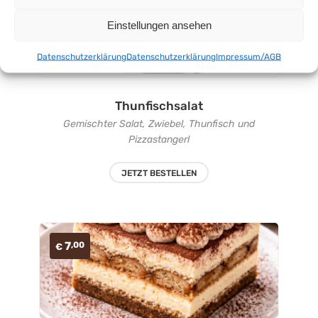
12
,50
€
Einstellungen ansehen
Datenschutzerklärung
Datenschutzerklärung
Impressum/AGB
Thunfischsalat
Gemischter Salat, Zwiebel, Thunfisch und
Pizzastangerl
JETZT BESTELLEN
7
,00
€