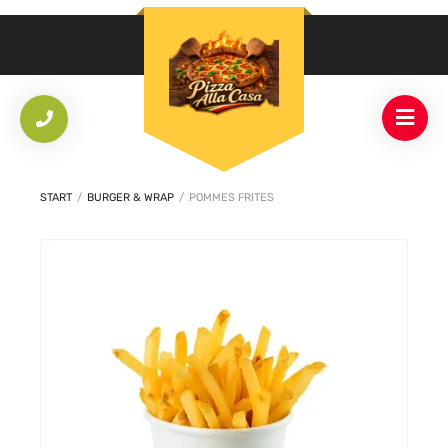
START
/
BURGER & WRAP
/
POMMES FRITES